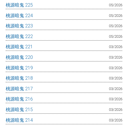
桃源暗鬼 225
05/2026
桃源暗鬼 224
05/2026
桃源暗鬼 223
05/2026
桃源暗鬼 222
05/2026
桃源暗鬼 221
03/2026
桃源暗鬼 220
03/2026
桃源暗鬼 219
03/2026
桃源暗鬼 218
03/2026
桃源暗鬼 217
03/2026
桃源暗鬼 216
03/2026
桃源暗鬼 215
03/2026
桃源暗鬼 214
03/2026