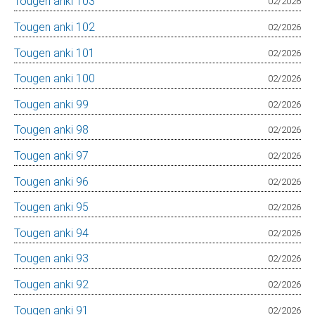
Tougen anki 103
02/2026
Tougen anki 102
02/2026
Tougen anki 101
02/2026
Tougen anki 100
02/2026
Tougen anki 99
02/2026
Tougen anki 98
02/2026
Tougen anki 97
02/2026
Tougen anki 96
02/2026
Tougen anki 95
02/2026
Tougen anki 94
02/2026
Tougen anki 93
02/2026
Tougen anki 92
02/2026
Tougen anki 91
02/2026