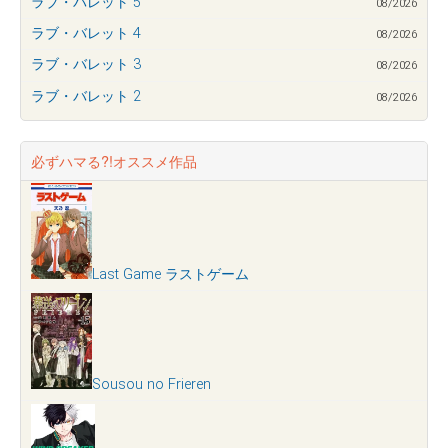
ラブ・バレット 5
08/2026
ラブ・バレット 4
08/2026
ラブ・バレット 3
08/2026
ラブ・バレット 2
08/2026
必ずハマる?!オススメ作品
Last Game ラストゲーム
Sousou no Frieren