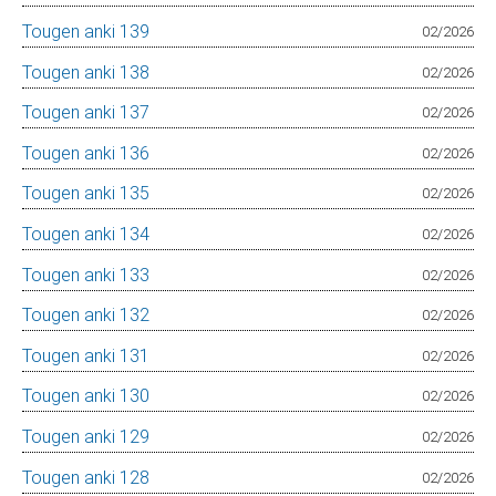
Tougen anki 139
02/2026
Tougen anki 138
02/2026
Tougen anki 137
02/2026
Tougen anki 136
02/2026
Tougen anki 135
02/2026
Tougen anki 134
02/2026
Tougen anki 133
02/2026
Tougen anki 132
02/2026
Tougen anki 131
02/2026
Tougen anki 130
02/2026
Tougen anki 129
02/2026
Tougen anki 128
02/2026