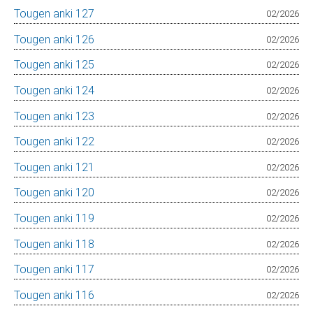
Tougen anki 127
02/2026
Tougen anki 126
02/2026
Tougen anki 125
02/2026
Tougen anki 124
02/2026
Tougen anki 123
02/2026
Tougen anki 122
02/2026
Tougen anki 121
02/2026
Tougen anki 120
02/2026
Tougen anki 119
02/2026
Tougen anki 118
02/2026
Tougen anki 117
02/2026
Tougen anki 116
02/2026