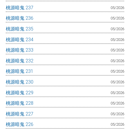
桃源暗鬼 237
05/2026
桃源暗鬼 236
05/2026
桃源暗鬼 235
05/2026
桃源暗鬼 234
05/2026
桃源暗鬼 233
05/2026
桃源暗鬼 232
05/2026
桃源暗鬼 231
05/2026
桃源暗鬼 230
05/2026
桃源暗鬼 229
05/2026
桃源暗鬼 228
05/2026
桃源暗鬼 227
05/2026
桃源暗鬼 226
05/2026