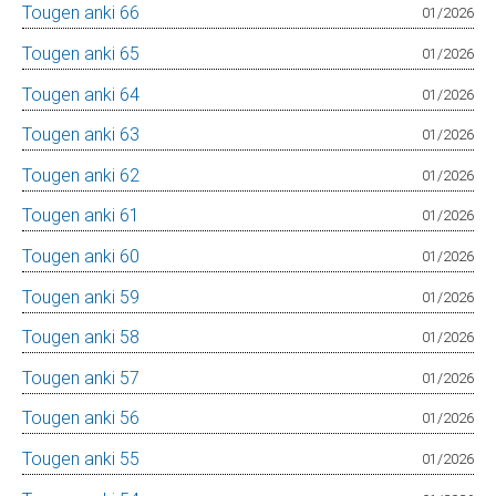
Tougen anki 66
01/2026
Tougen anki 65
01/2026
Tougen anki 64
01/2026
Tougen anki 63
01/2026
Tougen anki 62
01/2026
Tougen anki 61
01/2026
Tougen anki 60
01/2026
Tougen anki 59
01/2026
Tougen anki 58
01/2026
Tougen anki 57
01/2026
Tougen anki 56
01/2026
Tougen anki 55
01/2026