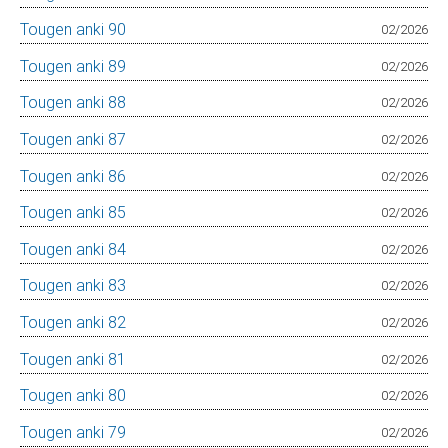
Tougen anki 90
02/2026
Tougen anki 89
02/2026
Tougen anki 88
02/2026
Tougen anki 87
02/2026
Tougen anki 86
02/2026
Tougen anki 85
02/2026
Tougen anki 84
02/2026
Tougen anki 83
02/2026
Tougen anki 82
02/2026
Tougen anki 81
02/2026
Tougen anki 80
02/2026
Tougen anki 79
02/2026