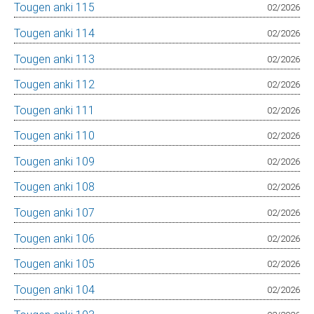
Tougen anki 115
02/2026
Tougen anki 114
02/2026
Tougen anki 113
02/2026
Tougen anki 112
02/2026
Tougen anki 111
02/2026
Tougen anki 110
02/2026
Tougen anki 109
02/2026
Tougen anki 108
02/2026
Tougen anki 107
02/2026
Tougen anki 106
02/2026
Tougen anki 105
02/2026
Tougen anki 104
02/2026