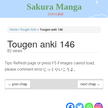
Sakura Manga
日本の漫画
Home
»
Tougen Anki
»
Tougen anki 146
Tougen anki 146
82 views
Tips: Refresh page or press F5 if images cannot load,
please comment error.じっくりいこうよ。
← prev chap
next chap →