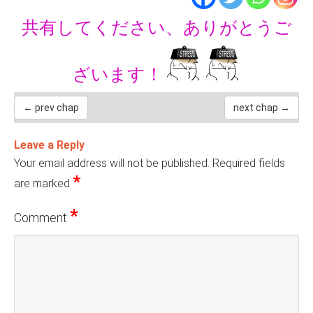
共有してください、ありがとうご
ざいます！
← prev chap
next chap →
Leave a Reply
Your email address will not be published.
Required fields
*
are marked
*
Comment