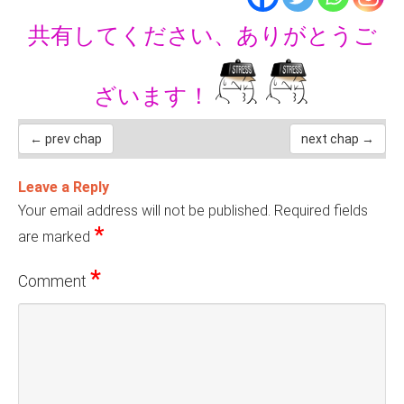
共有してください、ありがとうご
ざいます！
← prev chap
next chap →
Leave a Reply
Your email address will not be published.
Required fields
*
are marked
*
Comment