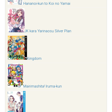
Hananoi-kun to Koi no Yamai
JK kara Yarinaosu Silver Plan
Kingdom
Mairimashita! Iruma-kun