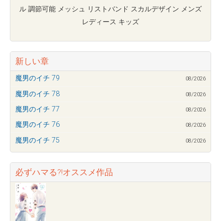
ル 調節可能 メッシュ リストバンド スカルデザイン メンズ
レディース キッズ
新しい章
魔男のイチ 79
08/2026
魔男のイチ 78
08/2026
魔男のイチ 77
08/2026
魔男のイチ 76
08/2026
魔男のイチ 75
08/2026
必ずハマる?!オススメ作品