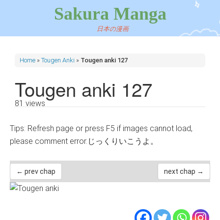
Sakura Manga
日本の漫画
Home
»
Tougen Anki
»
Tougen anki 127
Tougen anki 127
81 views
Tips: Refresh page or press F5 if images cannot load,
please comment error.じっくりいこうよ。
← prev chap
next chap →