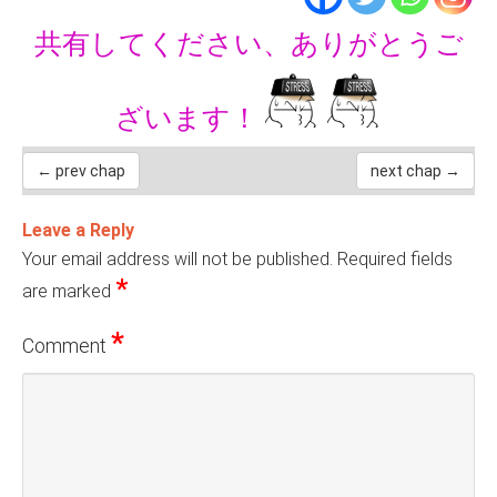
共有してください、ありがとうご
ざいます！
← prev chap
next chap →
Leave a Reply
Your email address will not be published.
Required fields
*
are marked
*
Comment