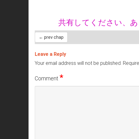
共有してください、
← prev chap
Leave a Reply
Your email address will not be published.
Require
*
Comment