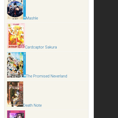
Mashle
Cardcaptor Sakura
The Promised Neverland
Death Note