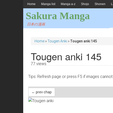
Home
Manga list
Manga a-z
Shojo
Shonen
L
Sakura Manga
日本の漫画
Home
»
Tougen Anki
»
Tougen anki 145
Tougen anki 145
77 views
Tips: Refresh page or press F5 if images 
← prev chap