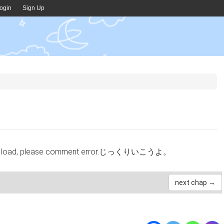
ogin
Sign Up
cannot load, please comment error.じっくりいこうよ。
next chap →