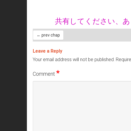
共有してください、
← prev chap
Leave a Reply
Your email address will not be published.
Require
*
Comment