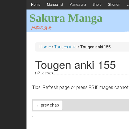
Home
Manga list
Manga a-z
Shojo
Shonen
L
Sakura Manga
日本の漫画
Home
»
Tougen Anki
»
Tougen anki 155
Tougen anki 155
62 views
Tips: Refresh page or press F5 if images 
← prev chap