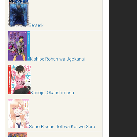
Berserk
Kishibe Rohan wa Ugokanai
Kanojo, Okarishimasu
Sono Bisque Doll wa Koi wo Suru