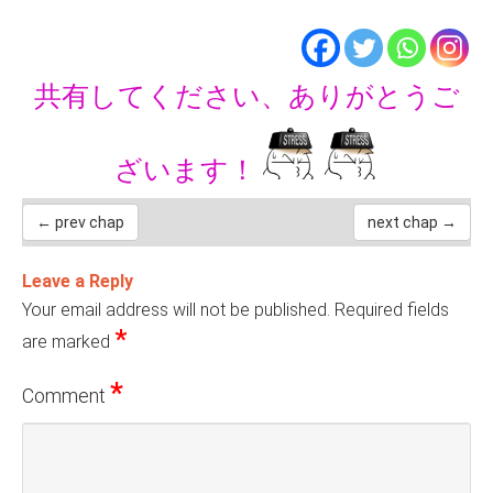
共有してください、ありがとうご
ざいます！
← prev chap
next chap →
Leave a Reply
Your email address will not be published.
Required fields
*
are marked
*
Comment