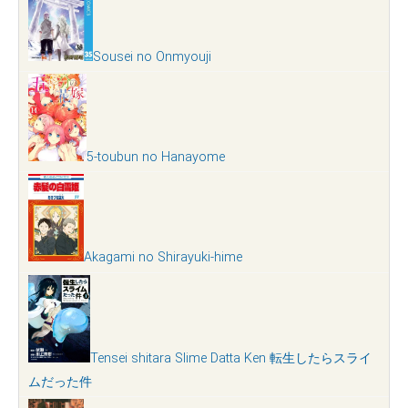
Sousei no Onmyouji
5-toubun no Hanayome
Akagami no Shirayuki-hime
Tensei shitara Slime Datta Ken 転生したらスライ
ムだった件