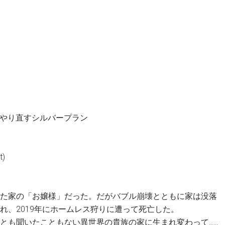
JK, JKからやり直すシルバープラン
t)
た家の「お嬢様」だった。だがバブル崩壊とともに家は没落
れ、2019年にホームレス狩りに遭って死亡した。
とも聞いたこともない異世界の貴族の家に生まれ変わって……