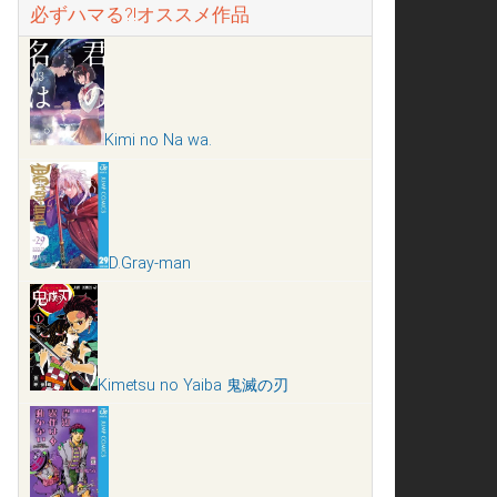
必ずハマる?!オススメ作品
Kimi no Na wa.
D.Gray-man
Kimetsu no Yaiba 鬼滅の刃