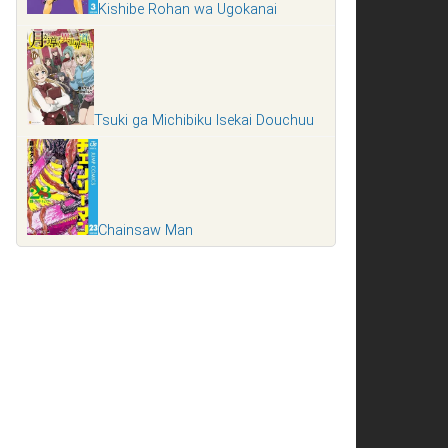
Kishibe Rohan wa Ugokanai
Tsuki ga Michibiku Isekai Douchuu
Chainsaw Man