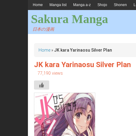
Home
Manga list
Manga a-z
Shojo
Shonen
L
Sakura Manga
日本の漫画
Home
»
JK kara Yarinaosu Silver Plan
JK kara Yarinaosu Silver Plan
77,190 views