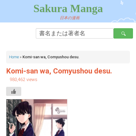
Sakura Manga
日本の漫画
Home
»
Komi-san wa, Comyushou desu.
Komi-san wa, Comyushou desu.
980,462 views