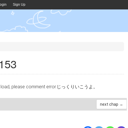
ogin
Sign Up
53
cannot load, please comment error.じっくりいこうよ。
next chap →