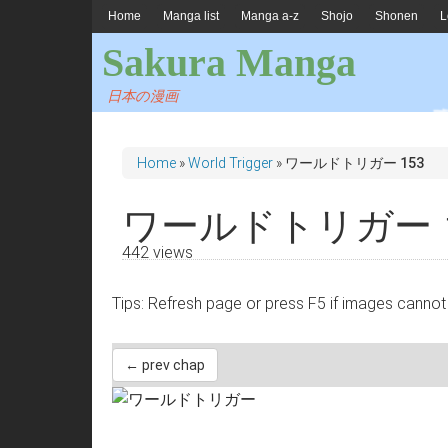
Home
Manga list
Manga a-z
Shojo
Shonen
L
Sakura Manga
日本の漫画
Home
»
World Trigger
»
ワールドトリガー 153
ワールドトリガー 1
442 views
Tips: Refresh page or press F5 if images 
← prev chap