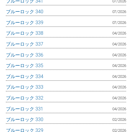
ブルーロック 341
07/2026
ブルーロック 340
07/2026
ブルーロック 339
07/2026
ブルーロック 338
04/2026
ブルーロック 337
04/2026
ブルーロック 336
04/2026
ブルーロック 335
04/2026
ブルーロック 334
04/2026
ブルーロック 333
04/2026
ブルーロック 332
04/2026
ブルーロック 331
04/2026
ブルーロック 330
02/2026
ブルーロック 329
02/2026