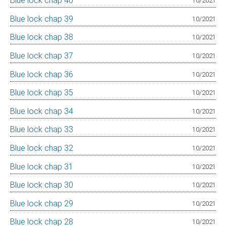
Blue lock chap 40
10/2021
Blue lock chap 39
10/2021
Blue lock chap 38
10/2021
Blue lock chap 37
10/2021
Blue lock chap 36
10/2021
Blue lock chap 35
10/2021
Blue lock chap 34
10/2021
Blue lock chap 33
10/2021
Blue lock chap 32
10/2021
Blue lock chap 31
10/2021
Blue lock chap 30
10/2021
Blue lock chap 29
10/2021
Blue lock chap 28
10/2021