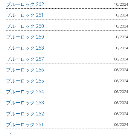
ブルーロック 262
10/2024
ブルーロック 261
10/2024
ブルーロック 260
10/2024
ブルーロック 259
10/2024
ブルーロック 258
10/2024
ブルーロック 257
06/2024
ブルーロック 256
06/2024
ブルーロック 255
06/2024
ブルーロック 254
06/2024
ブルーロック 253
06/2024
ブルーロック 252
06/2024
ブルーロック 251
06/2024