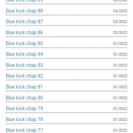
Blue lock chap 88
02/2022
Blue lock chap 87
02/2022
Blue lock chap 86
02/2022
Blue lock chap 85
01/2022
Blue lock chap 84
01/2022
Blue lock chap 83
01/2022
Blue lock chap 82
01/2022
Blue lock chap 81
01/2022
Blue lock chap 80
01/2022
Blue lock chap 79
01/2022
Blue lock chap 78
01/2022
Blue lock chap 77
01/2022