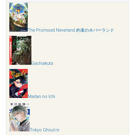
The Promised Neverland 約束のネバーランド
Gachiakuta
Madan no Ichi
Tokyo Ghoul:re