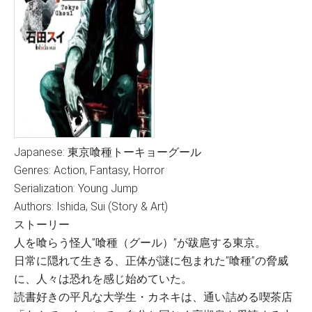
Japanese: 東京喰種トーキョーグール
Genres: Action, Fantasy, Horror
Serialization: Young Jump
Authors: Ishida, Sui (Story & Art)
ストーリー
人を喰らう怪人”喰種（グール）”が跋扈する東京。
日常に隠れて生きる、正体が謎に包まれた”喰種”の脅威
に、人々は恐れを感じ始めていた。
読書好きの平凡な大学生・カネキは、通い詰める喫茶店