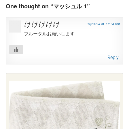
One thought on “
マッシュル 1
”
けけけけけ
04/2024 at 11:14 am
ブルータルお願いします
Reply