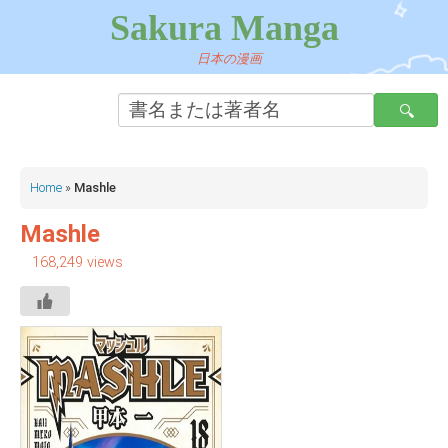
Sakura Manga
日本の漫画
Home
»
Mashle
Mashle
168,249 views