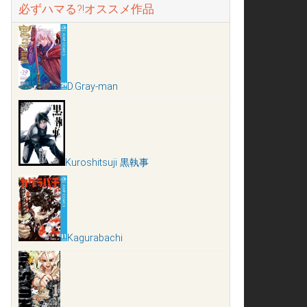
必ずハマる?!オススメ作品
D.Gray-man
Kuroshitsuji 黒執事
Kagurabachi