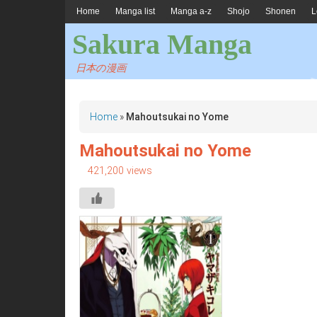
Home
Manga list
Manga a-z
Shojo
Shonen
L
Sakura Manga
日本の漫画
Home
»
Mahoutsukai no Yome
Mahoutsukai no Yome
421,200 views