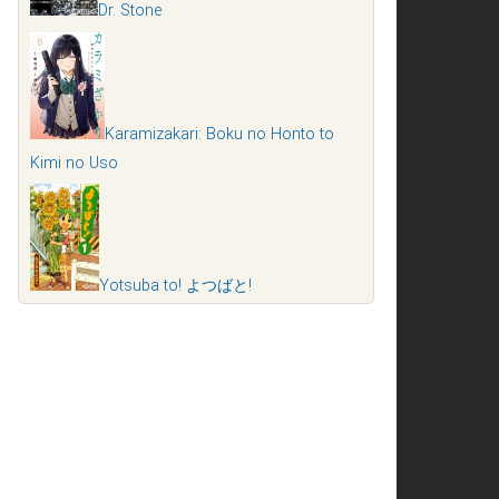
Dr. Stone
Karamizakari: Boku no Honto to
Kimi no Uso
Yotsuba to! よつばと!