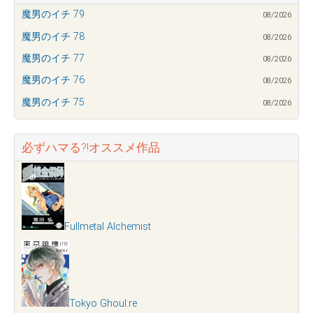
魔男のイチ 79
08/2026
魔男のイチ 78
08/2026
魔男のイチ 77
08/2026
魔男のイチ 76
08/2026
魔男のイチ 75
08/2026
必ずハマる?!オススメ作品
Fullmetal Alchemist
Tokyo Ghoul:re