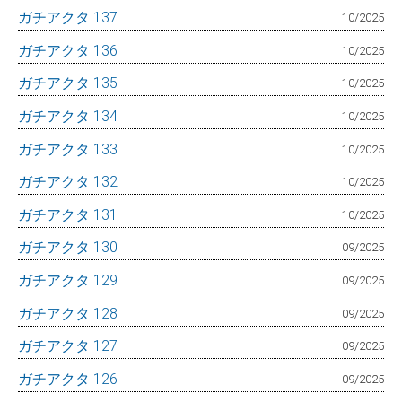
ガチアクタ 137
10/2025
ガチアクタ 136
10/2025
ガチアクタ 135
10/2025
ガチアクタ 134
10/2025
ガチアクタ 133
10/2025
ガチアクタ 132
10/2025
ガチアクタ 131
10/2025
ガチアクタ 130
09/2025
ガチアクタ 129
09/2025
ガチアクタ 128
09/2025
ガチアクタ 127
09/2025
ガチアクタ 126
09/2025