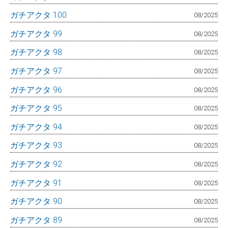
ガチアクタ 100
08/2025
ガチアクタ 99
08/2025
ガチアクタ 98
08/2025
ガチアクタ 97
08/2025
ガチアクタ 96
08/2025
ガチアクタ 95
08/2025
ガチアクタ 94
08/2025
ガチアクタ 93
08/2025
ガチアクタ 92
08/2025
ガチアクタ 91
08/2025
ガチアクタ 90
08/2025
ガチアクタ 89
08/2025