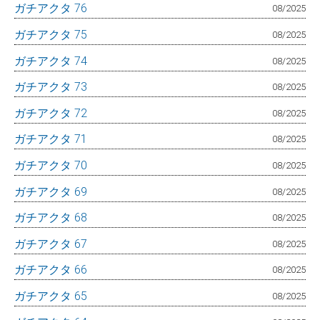
ガチアクタ 76
08/2025
ガチアクタ 75
08/2025
ガチアクタ 74
08/2025
ガチアクタ 73
08/2025
ガチアクタ 72
08/2025
ガチアクタ 71
08/2025
ガチアクタ 70
08/2025
ガチアクタ 69
08/2025
ガチアクタ 68
08/2025
ガチアクタ 67
08/2025
ガチアクタ 66
08/2025
ガチアクタ 65
08/2025