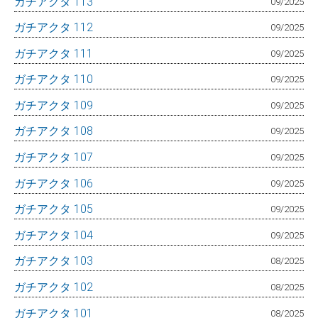
ガチアクタ 113
09/2025
ガチアクタ 112
09/2025
ガチアクタ 111
09/2025
ガチアクタ 110
09/2025
ガチアクタ 109
09/2025
ガチアクタ 108
09/2025
ガチアクタ 107
09/2025
ガチアクタ 106
09/2025
ガチアクタ 105
09/2025
ガチアクタ 104
09/2025
ガチアクタ 103
08/2025
ガチアクタ 102
08/2025
ガチアクタ 101
08/2025