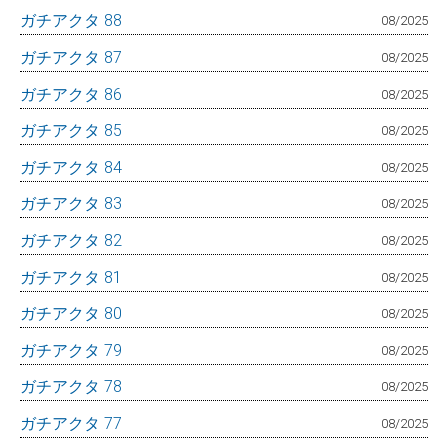
ガチアクタ 88
08/2025
ガチアクタ 87
08/2025
ガチアクタ 86
08/2025
ガチアクタ 85
08/2025
ガチアクタ 84
08/2025
ガチアクタ 83
08/2025
ガチアクタ 82
08/2025
ガチアクタ 81
08/2025
ガチアクタ 80
08/2025
ガチアクタ 79
08/2025
ガチアクタ 78
08/2025
ガチアクタ 77
08/2025