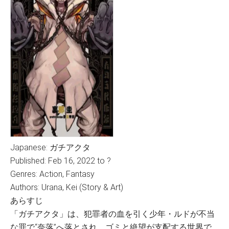
Japanese: ガチアクタ
Published: Feb 16, 2022 to ?
Genres: Action, Fantasy
Authors: Urana, Kei (Story & Art)
あらすじ
「ガチアクタ」は、犯罪者の血を引く少年・ルドが不当
な罪で“奈落”へ落とされ、ゴミと絶望が支配する世界で