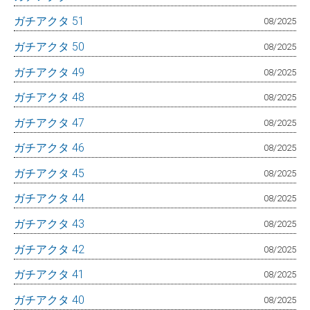
ガチアクタ 51
08/2025
ガチアクタ 50
08/2025
ガチアクタ 49
08/2025
ガチアクタ 48
08/2025
ガチアクタ 47
08/2025
ガチアクタ 46
08/2025
ガチアクタ 45
08/2025
ガチアクタ 44
08/2025
ガチアクタ 43
08/2025
ガチアクタ 42
08/2025
ガチアクタ 41
08/2025
ガチアクタ 40
08/2025