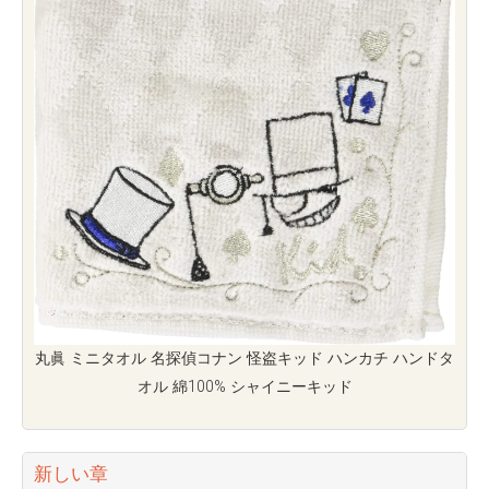
丸眞 ミニタオル 名探偵コナン 怪盗キッド ハンカチ ハンドタ
オル 綿100% シャイニーキッド
新しい章