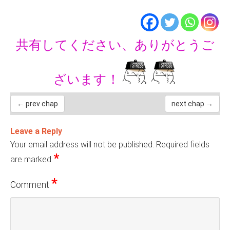
共有してください、ありがとうご
ざいます！
← prev chap
next chap →
Leave a Reply
Your email address will not be published.
Required fields
*
are marked
*
Comment