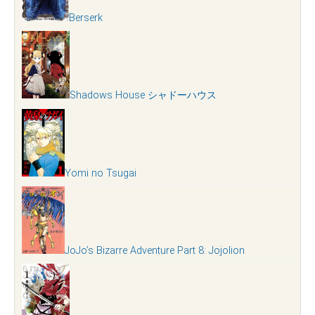
Berserk
Shadows House シャドーハウス
Yomi no Tsugai
JoJo’s Bizarre Adventure Part 8: Jojolion