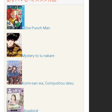
One Punch Man
Mystery to Iu nakare
Komi-san wa, Comyushou desu.
Asadora!