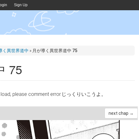
ogin
Sign Up
 - 月が導く異世界道中
»
月が導く異世界道中 75
 75
cannot load, please comment error.じっくりいこうよ。
next chap →