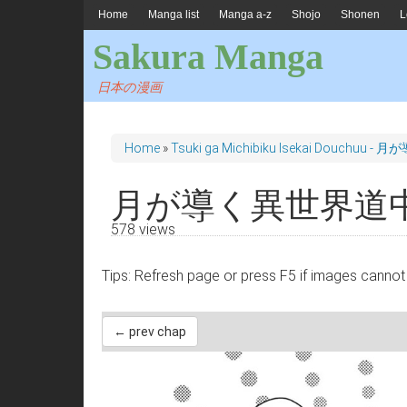
Home
Manga list
Manga a-z
Shojo
Shonen
L
Sakura Manga
日本の漫画
Home
»
Tsuki ga Michibiku Isekai Douchuu
月が導く異世界道中
578 views
Tips: Refresh page or press F5 if images 
← prev chap