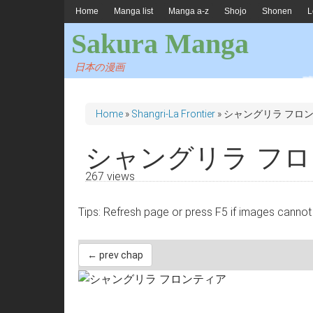
Home
Manga list
Manga a-z
Shojo
Shonen
L
Sakura Manga
日本の漫画
Home
»
Shangri-La Frontier
»
シャングリラ フロン
シャングリラ フロ
267 views
Tips: Refresh page or press F5 if images 
← prev chap