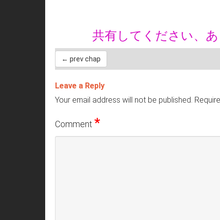
共有してください、
← prev chap
Leave a Reply
Your email address will not be published.
Require
*
Comment