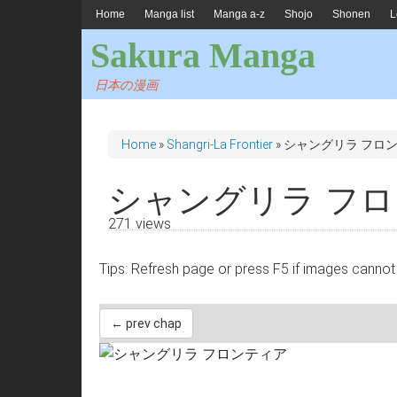
Home
Manga list
Manga a-z
Shojo
Shonen
L
Sakura Manga
日本の漫画
Home
»
Shangri-La Frontier
»
シャングリラ フロン
シャングリラ フロ
271 views
Tips: Refresh page or press F5 if images 
← prev chap