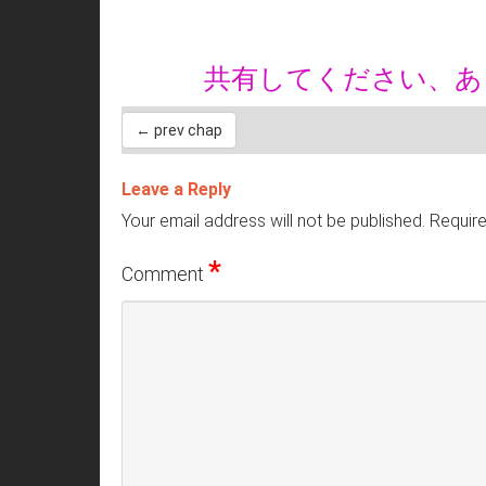
共有してください、
← prev chap
Leave a Reply
Your email address will not be published.
Require
*
Comment