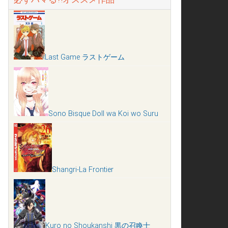
Last Game ラストゲーム
Sono Bisque Doll wa Koi wo Suru
Shangri-La Frontier
Kuro no Shoukanshi 黒の召喚士