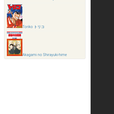
Toriko トリコ
Akagami no Shirayuki-hime