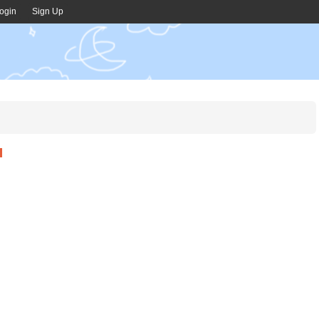
ogin
Sign Up
u