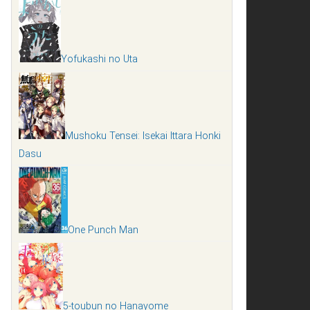
Yofukashi no Uta
Mushoku Tensei: Isekai Ittara Honki
Dasu
One Punch Man
5-toubun no Hanayome