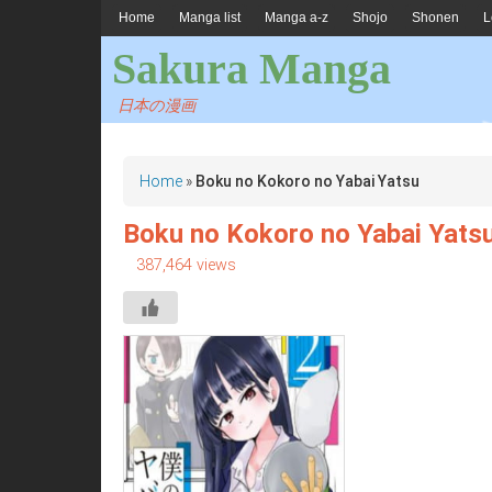
Home
Manga list
Manga a-z
Shojo
Shonen
L
Sakura Manga
日本の漫画
Home
»
Boku no Kokoro no Yabai Yatsu
Boku no Kokoro no Yabai Yats
387,464 views