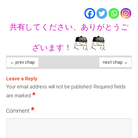
共有してください、ありがとうご
ざいます！
← prev chap
next chap →
Leave a Reply
Your email address will not be published.
Required fields
*
are marked
*
Comment