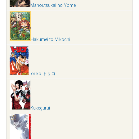
Mahoutsukai no Yome
Hakumei to Mikochi
Toriko トリコ
Kakegurui