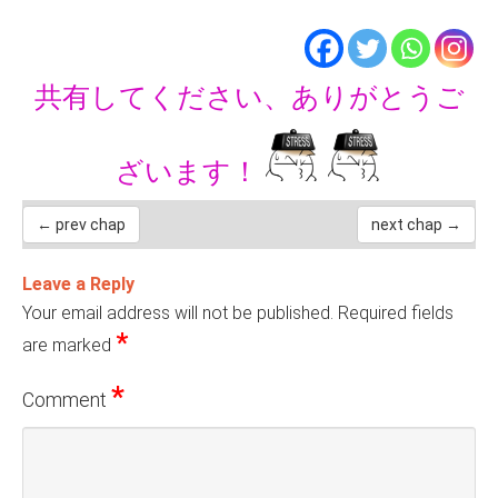
共有してください、ありがとうご
ざいます！
← prev chap
next chap →
Leave a Reply
Your email address will not be published.
Required fields
*
are marked
*
Comment