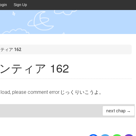
ogin
Sign Up
ティア 162
ティア 162
cannot load, please comment error.じっくりいこうよ。
next chap →