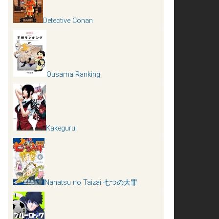
Detective Conan
Ousama Ranking
Kakegurui
Nanatsu no Taizai 七つの大罪