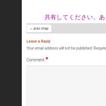
共有してください、
← prev chap
Leave a Reply
Your email address will not be published.
Require
*
Comment