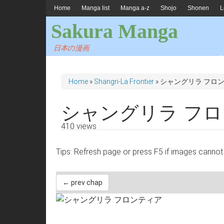
Home
Manga list
Manga a-z
Shojo
Shonen
L
Sakura Manga
日本の漫画
Home
»
Shangri-La Frontier
»
シャングリラ フロン
シャングリラ フロン
410 views
Tips: Refresh page or press F5 if images 
← prev chap