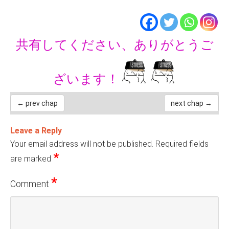
共有してください、ありがとうご
ざいます！
← prev chap
next chap →
Leave a Reply
Your email address will not be published.
Required fields
*
are marked
*
Comment