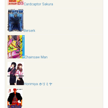
Cardcaptor Sakura
Berserk
Chainsaw Man
Horimiya ホリミヤ