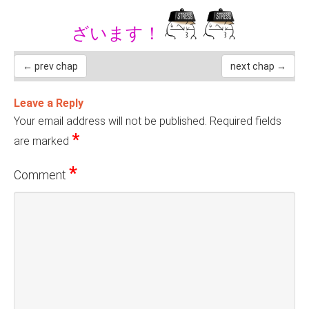
ざいます！
← prev chap
next chap →
Leave a Reply
Your email address will not be published.
Required fields
*
are marked
*
Comment