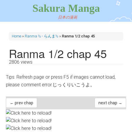
Sakura Manga
日本の漫画
Home
»
Ranma ½ - らんま½
»
Ranma 1/2 chap 45
Ranma 1/2 chap 45
2806 views
Tips: Refresh page or press F5 if images cannot load,
please comment error.じっくりいこうよ。
← prev chap
next chap →