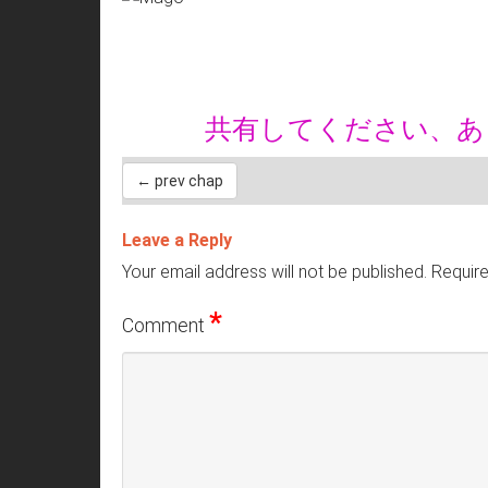
共有してください、
← prev chap
Leave a Reply
Your email address will not be published.
Require
*
Comment