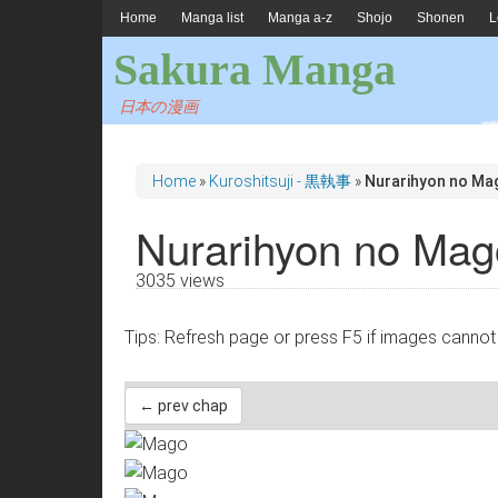
Home
Manga list
Manga a-z
Shojo
Shonen
L
Sakura Manga
日本の漫画
Home
»
Kuroshitsuji - 黒執事
»
Nurarihyon no Ma
Nurarihyon no Mag
3035 views
Tips: Refresh page or press F5 if images 
← prev chap