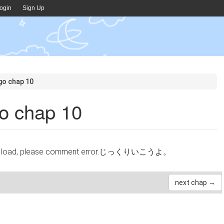
ogin
Sign Up
go chap 10
o chap 10
cannot load, please comment error.じっくりいこうよ。
next chap →