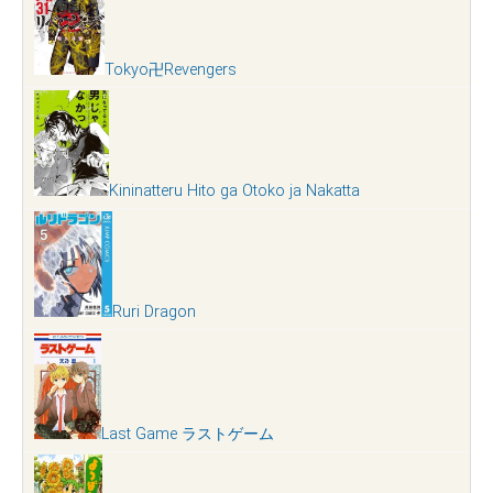
Tokyo卍Revengers
Kininatteru Hito ga Otoko ja Nakatta
Ruri Dragon
Last Game ラストゲーム