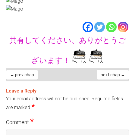
共有してください、ありがとうご
ざいます！
← prev chap
next chap →
Leave a Reply
Your email address will not be published.
Required fields
*
are marked
*
Comment