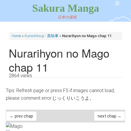
Sakura Manga
日本の漫画
Home
»
Kuroshitsuji - 黒執事
»
Nurarihyon no Mago chap 11
Nurarihyon no Mago
chap 11
2864 views
Tips: Refresh page or press F5 if images cannot load,
please comment error.じっくりいこうよ。
← prev chap
next chap →