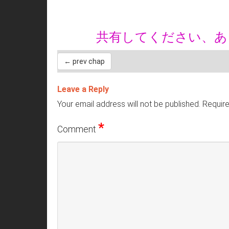
共有してください、
← prev chap
Leave a Reply
Your email address will not be published.
Require
*
Comment