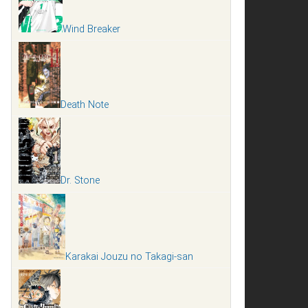
Wind Breaker
Death Note
Dr. Stone
Karakai Jouzu no Takagi-san