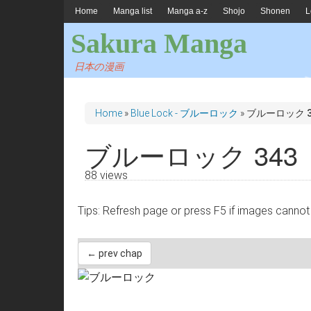
Home
Manga list
Manga a-z
Shojo
Shonen
L
Sakura Manga
日本の漫画
Home
»
Blue Lock - ブルーロック
»
ブルーロック 3
ブルーロック 343
88 views
Tips: Refresh page or press F5 if images 
← prev chap