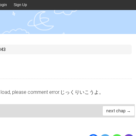
ogin
Sign Up
43
cannot load, please comment error.じっくりいこうよ。
next chap →