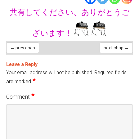
共有してください、ありがとうご
ざいます！
← prev chap
next chap →
Leave a Reply
Your email address will not be published.
Required fields
*
are marked
*
Comment