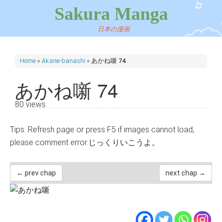
Sakura Manga
日本の漫画
Home
»
Akane-banashi
»
あかね噺 74
あかね噺 74
80 views
Tips: Refresh page or press F5 if images cannot load,
please comment error.じっくりいこうよ。
← prev chap
next chap →