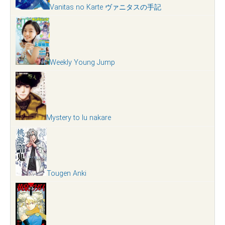
Vanitas no Karte ヴァニタスの手記
Weekly Young Jump
Mystery to Iu nakare
Tougen Anki