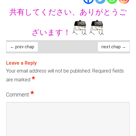
共有してください、ありがとうご
ざいます！
← prev chap
next chap →
Leave a Reply
Your email address will not be published.
Required fields
*
are marked
*
Comment