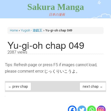
Sakura Manga
日本の漫画
Home
»
Yugioh - 遊戯王
»
Yu-gi-oh chap 049
Yu-gi-oh chap 049
2087 views
Tips: Refresh page or press F5 if images cannot load,
please comment error.じっくりいこうよ。
← prev chap
next chap →