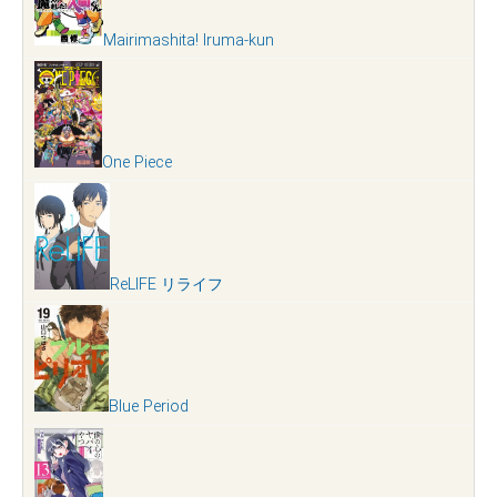
Mairimashita! Iruma-kun
One Piece
ReLIFE リライフ
Blue Period