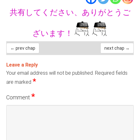
共有してください、ありがとうご
ざいます！
← prev chap
next chap →
Leave a Reply
Your email address will not be published.
Required fields
*
are marked
*
Comment