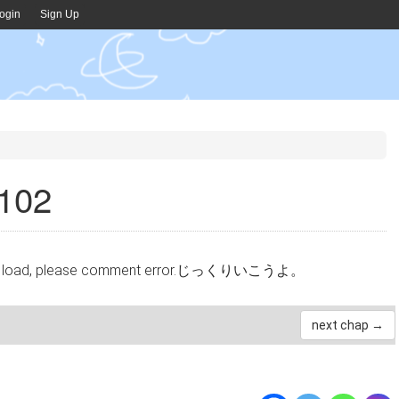
ogin
Sign Up
02
cannot load, please comment error.じっくりいこうよ。
next chap →