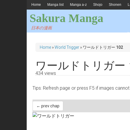
Home
Manga list
Manga a-z
Shojo
Shonen
L
Sakura Manga
日本の漫画
Home
»
World Trigger
»
ワールドトリガー 102
ワールドトリガー 1
434 views
Tips: Refresh page or press F5 if images 
← prev chap