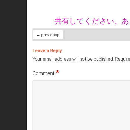
共有してください、
← prev chap
Leave a Reply
Your email address will not be published.
Require
*
Comment