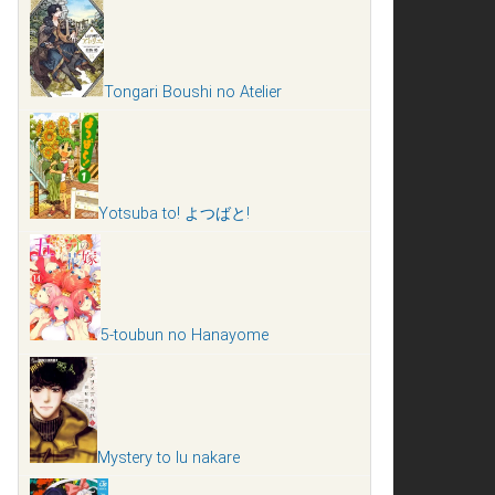
Tongari Boushi no Atelier
Yotsuba to! よつばと!
5-toubun no Hanayome
Mystery to Iu nakare