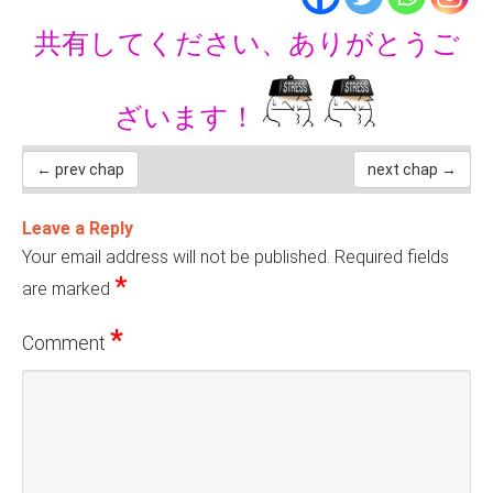
共有してください、ありがとうご
ざいます！
← prev chap
next chap →
Leave a Reply
Your email address will not be published.
Required fields
*
are marked
*
Comment