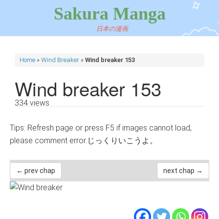
Sakura Manga
日本の漫画
Home
»
Wind Breaker
»
Wind breaker 153
Wind breaker 153
334 views
Tips: Refresh page or press F5 if images cannot load,
please comment error.じっくりいこうよ。
← prev chap
next chap →