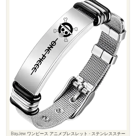
BayJew ワンピース アニメブレスレット - ステンレススチー