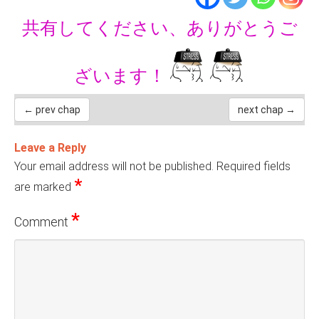
共有してください、ありがとうご
ざいます！
← prev chap
next chap →
Leave a Reply
Your email address will not be published.
Required fields
*
are marked
*
Comment