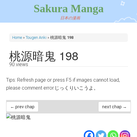
Sakura Manga
日本の漫画
Home
»
Tougen Anki
»
桃源暗鬼 198
桃源暗鬼 198
90 views
Tips: Refresh page or press F5 if images cannot load,
please comment error.じっくりいこうよ。
← prev chap
next chap →