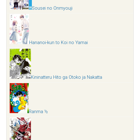
Sousei no Onmyouji
Hananoi-kun to Koi no Yamai
Kininatteru Hito ga Otoko ja Nakatta
Ranma ½