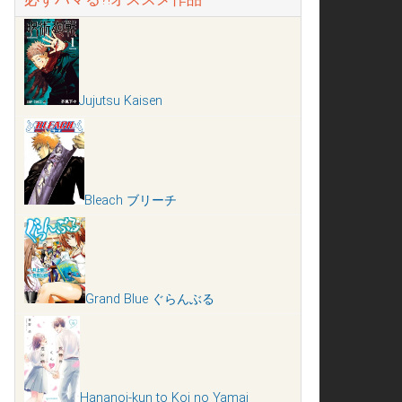
Jujutsu Kaisen
Bleach ブリーチ
Grand Blue ぐらんぶる
Hananoi-kun to Koi no Yamai