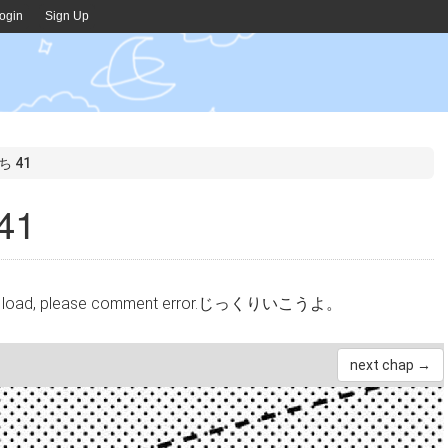
ogin
Sign Up
 41
41
cannot load, please comment error.じっくりいこうよ。
next chap →