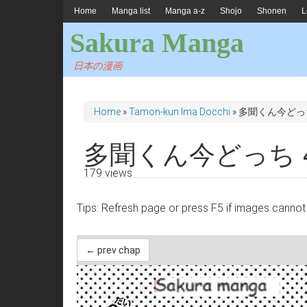
Home
Manga list
Manga a-z
Shojo
Shonen
L
Sakura Manga
日本の漫画
Home
»
Tamon-kun Ima Docchi
»
多聞くん今どっち
多聞くん今どっち 
179 views
Tips: Refresh page or press F5 if images 
← prev chap