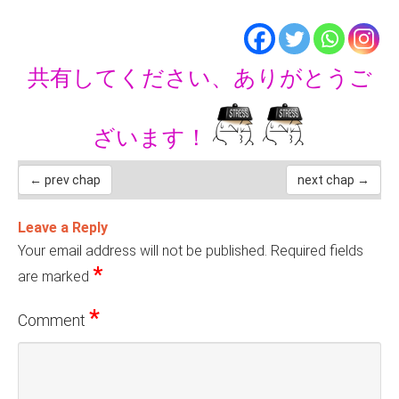
共有してください、ありがとうご
ざいます！
← prev chap
next chap →
Leave a Reply
Your email address will not be published.
Required fields
*
are marked
*
Comment