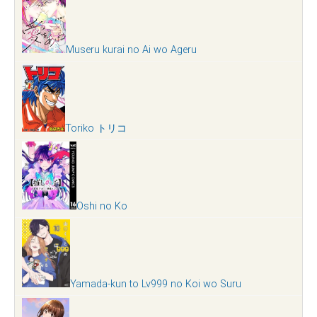
Museru kurai no Ai wo Ageru
Toriko トリコ
Oshi no Ko
Yamada-kun to Lv999 no Koi wo Suru