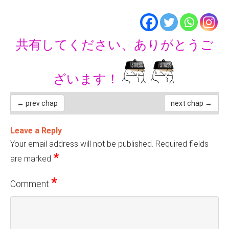
共有してください、ありがとうご
ざいます！
← prev chap
next chap →
Leave a Reply
Your email address will not be published.
Required fields
*
are marked
*
Comment