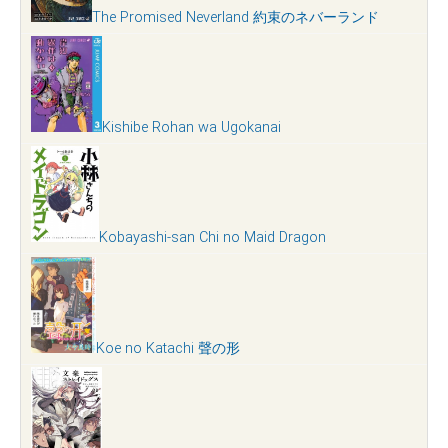
The Promised Neverland 約束のネバーランド
Kishibe Rohan wa Ugokanai
Kobayashi-san Chi no Maid Dragon
Koe no Katachi 聲の形