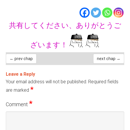
共有してください、ありがとうご
ざいます！
← prev chap
next chap →
Leave a Reply
Your email address will not be published.
Required fields
*
are marked
*
Comment