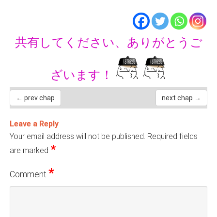
共有してください、ありがとうご
ざいます！
← prev chap
next chap →
Leave a Reply
Your email address will not be published.
Required fields
*
are marked
*
Comment