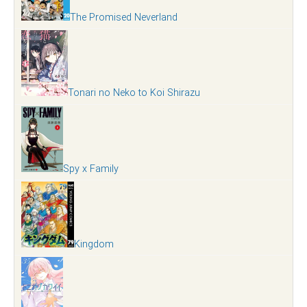
The Promised Neverland
Tonari no Neko to Koi Shirazu
Spy x Family
Kingdom