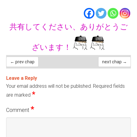
共有してください、ありがとうご
ざいます！
← prev chap
next chap →
Leave a Reply
Your email address will not be published.
Required fields
*
are marked
*
Comment