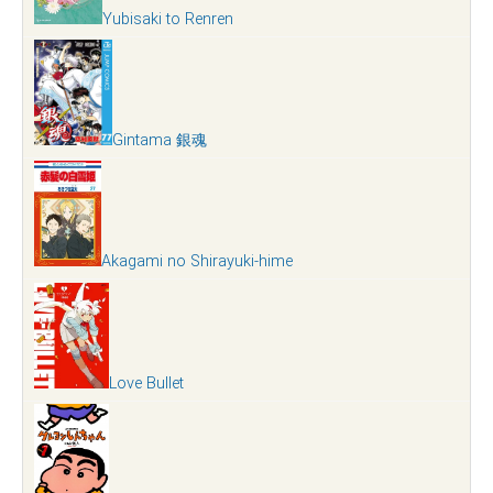
Yubisaki to Renren
Gintama 銀魂
Akagami no Shirayuki-hime
Love Bullet