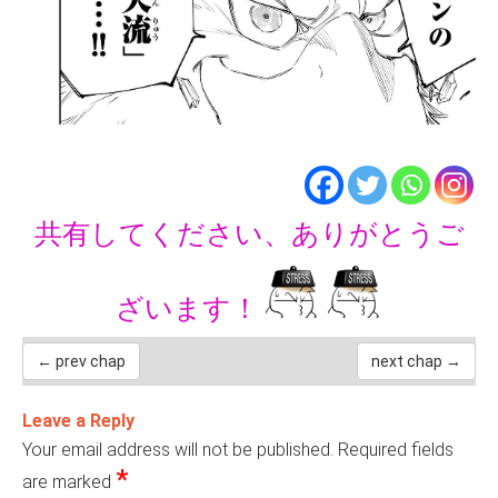
共有してください、ありがとうご
ざいます！
← prev chap
next chap →
Leave a Reply
Your email address will not be published.
Required fields
*
are marked