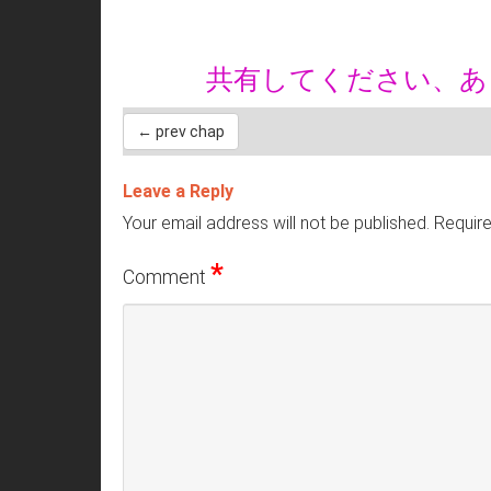
共有してください、
← prev chap
Leave a Reply
Your email address will not be published.
Require
*
Comment