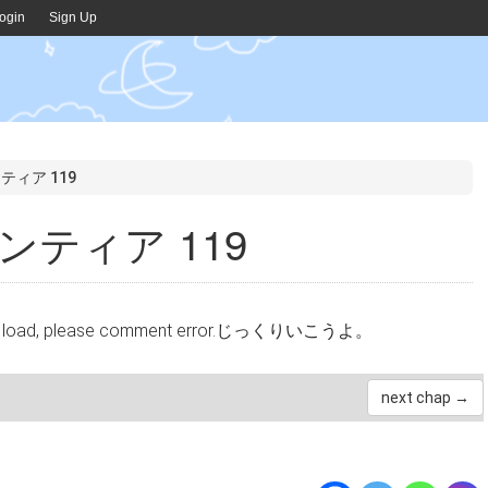
ogin
Sign Up
ティア 119
ティア 119
cannot load, please comment error.じっくりいこうよ。
next chap →