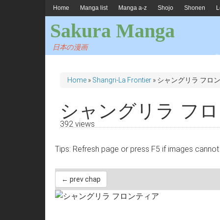
Home
Manga list
Manga a-z
Shojo
Shonen
L
Sakura Manga
日本の漫画
Home
»
Shangri-La Frontier
»
シャングリラ フロン
シャングリラ フロン
392 views
Tips: Refresh page or press F5 if images 
← prev chap