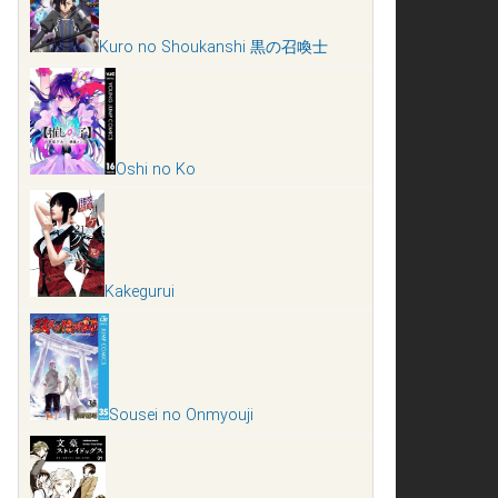
Kuro no Shoukanshi 黒の召喚士
Oshi no Ko
Kakegurui
Sousei no Onmyouji