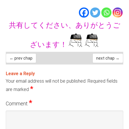
共有してください、ありがとうご
ざいます！
← prev chap
next chap →
Leave a Reply
Your email address will not be published.
Required fields
*
are marked
*
Comment