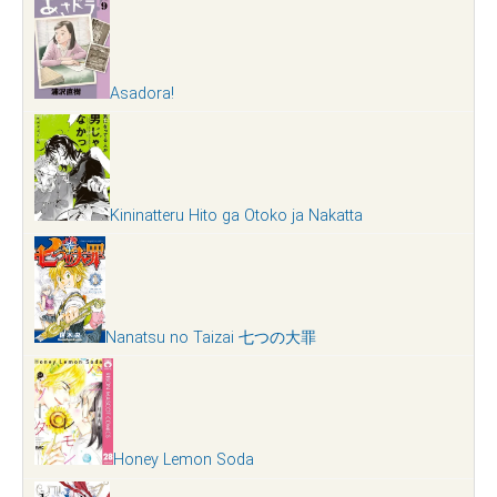
Asadora!
Kininatteru Hito ga Otoko ja Nakatta
Nanatsu no Taizai 七つの大罪
Honey Lemon Soda