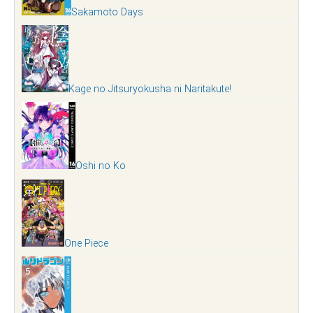
Sakamoto Days
Kage no Jitsuryokusha ni Naritakute!
Oshi no Ko
One Piece