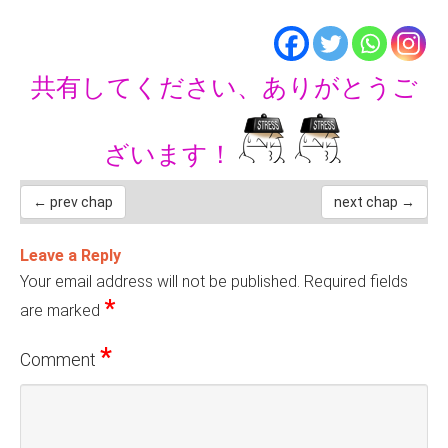
共有してください、ありがとうご
ざいます！
← prev chap
next chap →
Leave a Reply
Your email address will not be published.
Required fields
*
are marked
*
Comment