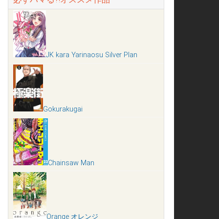
JK kara Yarinaosu Silver Plan
Gokurakugai
Chainsaw Man
Orange オレンジ