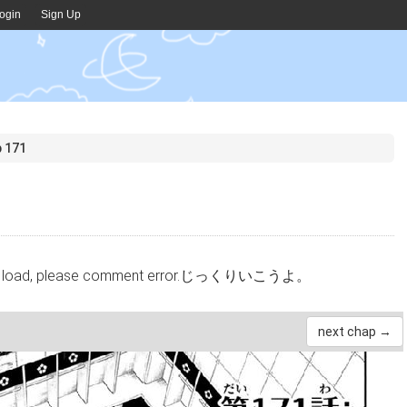
ogin
Sign Up
p 171
cannot load, please comment error.じっくりいこうよ。
next chap →