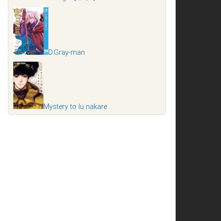
D.Gray-man
Mystery to Iu nakare