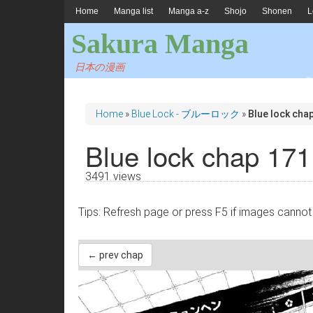
Home
Manga list
Manga a-z
Shojo
Shonen
L
Sakura Manga
日本の漫画
Home
»
Blue Lock - ブルーロック
»
Blue lock cha
Blue lock chap 171
3491 views
Tips: Refresh page or press F5 if images 
← prev chap