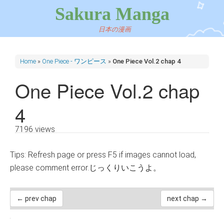
Sakura Manga
日本の漫画
Home
»
One Piece - ワンピース
»
One Piece Vol.2 chap 4
One Piece Vol.2 chap
4
7196 views
Tips: Refresh page or press F5 if images cannot load,
please comment error.じっくりいこうよ。
← prev chap
next chap →