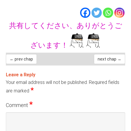
共有してください、ありがとうご
ざいます！
← prev chap
next chap →
Leave a Reply
Your email address will not be published.
Required fields
*
are marked
*
Comment