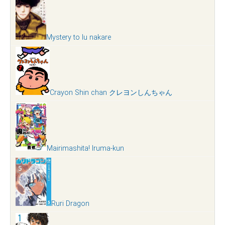
Mystery to Iu nakare
Crayon Shin chan クレヨンしんちゃん
Mairimashita! Iruma-kun
Ruri Dragon