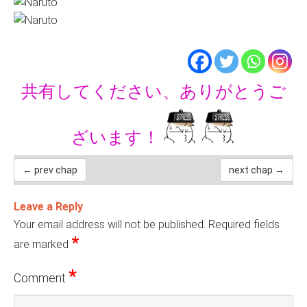
共有してください、ありがとうご
ざいます！
← prev chap
next chap →
Leave a Reply
Your email address will not be published.
Required fields
*
are marked
*
Comment