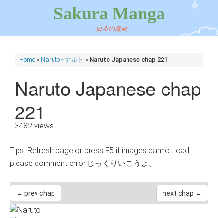
Sakura Manga
日本の漫画
Home
»
Naruto - ナルト
»
Naruto Japanese chap 221
Naruto Japanese chap
221
3482 views
Tips: Refresh page or press F5 if images cannot load,
please comment error.じっくりいこうよ。
← prev chap
next chap →