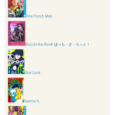
One Punch Man
Bocchi the Rock! ぼっち・ざ・ろっく！
Blue Lock
Ranma ½