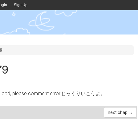
ogin
Sign Up
9
79
cannot load, please comment error.じっくりいこうよ。
next chap →