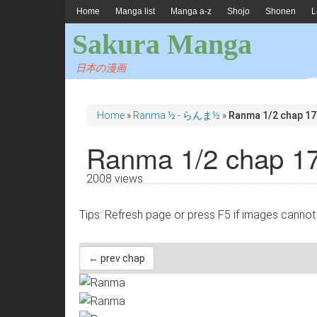
Home
Manga list
Manga a-z
Shojo
Shonen
L
Sakura Manga
日本の漫画
Home
»
Ranma ½ - らんま½
»
Ranma 1/2 chap 17
Ranma 1/2 chap 1
2008 views
Tips: Refresh page or press F5 if images 
← prev chap