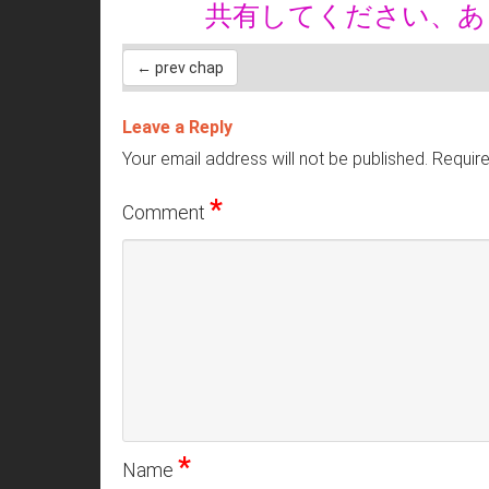
共有してください、
← prev chap
Leave a Reply
Your email address will not be published.
Require
*
Comment
*
Name