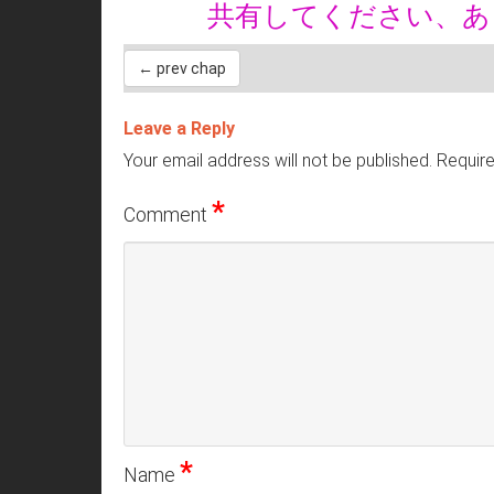
共有してください、
← prev chap
Leave a Reply
Your email address will not be published.
Require
*
Comment
*
Name