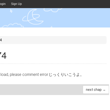
ogin
Sign Up
4
74
cannot load, please comment error.じっくりいこうよ。
next chap →