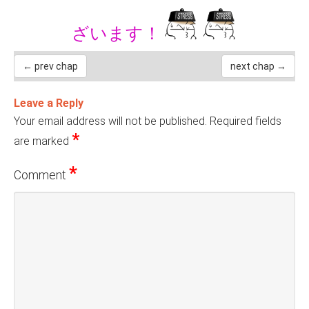
ざいます！
← prev chap
next chap →
Leave a Reply
Your email address will not be published.
Required fields
*
are marked
*
Comment