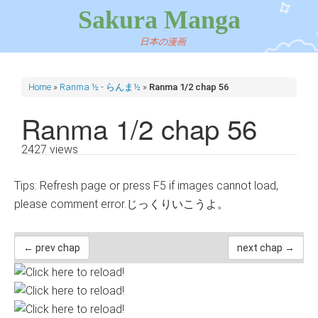
Sakura Manga
日本の漫画
Home
»
Ranma ½ - らんま½
»
Ranma 1/2 chap 56
Ranma 1/2 chap 56
2427 views
Tips: Refresh page or press F5 if images cannot load,
please comment error.じっくりいこうよ。
← prev chap
next chap →