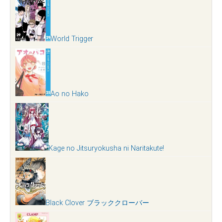
World Trigger
Ao no Hako
Kage no Jitsuryokusha ni Naritakute!
Black Clover ブラッククローバー